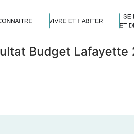
SE 
CONNAITRE
VIVRE ET HABITER
ET 
sultat Budget Lafayett