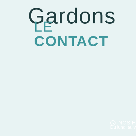
Gardons
LE
CONTACT
NOS H
Du lundi au 