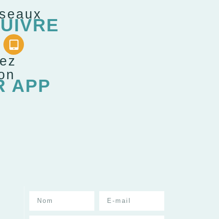
éseaux
UIVRE
gez
ion
R APP