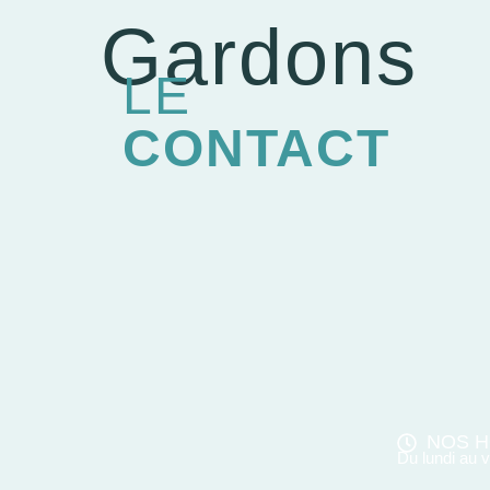
Gardons
LE
CONTACT
NOS H
Du lundi au 