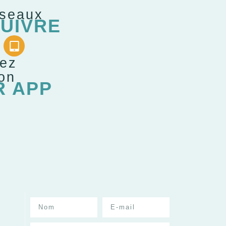
éseaux
UIVRE
gez
ion
R APP