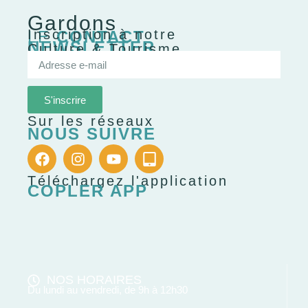
Gardons
Inscription à notre
LE
CONTACT
NEWSLETTER
Culture & Tourisme
S'inscrire
Sur les réseaux
NOUS SUIVRE
Téléchargez l'application
COPLER APP
NOS HORAIRES
Du lundi au vendredi, de 9h à 12h30