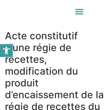
Acte constitutif
Ouvrir la barre d’outils
d’une régie de
recettes,
modification du
produit
d’encaissement de la
régie de recettes du