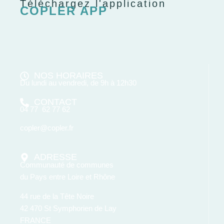
Téléchargez l'application
COPLER APP
NOS HORAIRES
Du lundi au vendredi, de 9h à 12h30
CONTACT
04 77 62 77 62
copler@copler.fr
ADRESSE
Communauté de communes
du Pays entre Loire et Rhône
44 rue de la Tête Noire
42 470 St Symphorien de Lay
FRANCE