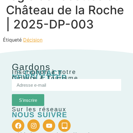
Château de la Roche
| 2025-DP-003
Étiqueté
Décision
Gardons
Inscription à notre
LE
CONTACT
NEWSLETTER
Culture & Tourisme
S'inscrire
Sur les réseaux
NOUS SUIVRE