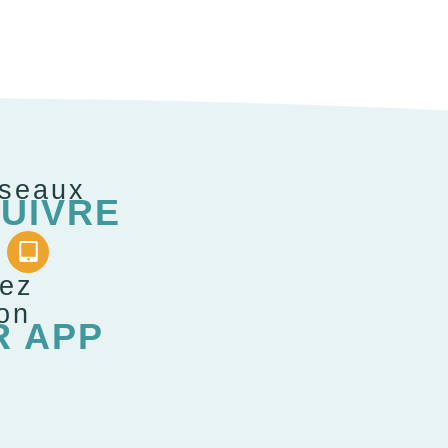
éseaux
UIVRE
gez
ion
R APP