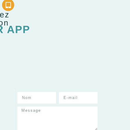
gez
ion
R APP