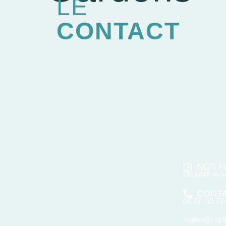
LE
CONTACT
NOS H
Du lundi au 
CONT
04 77 62 77
copler@cople