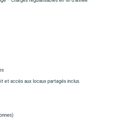
ge – charges régularisables en fin d’année
es
it et accès aux locaux partagés inclus.
sonnes)