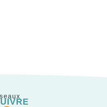
éseaux
UIVRE