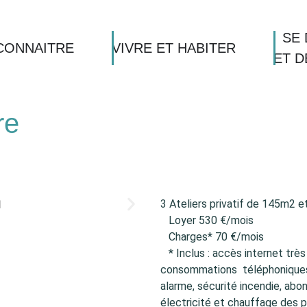
SE 
CONNAITRE
VIVRE ET HABITER
ET 
re
3 Ateliers privatif de 145m2 
Loyer 530 €/mois
Charges* 70 €/mois
* Inclus : accès internet trè
consommations téléphoniques, 
alarme, sécurité incendie, ab
électricité et chauffage des 